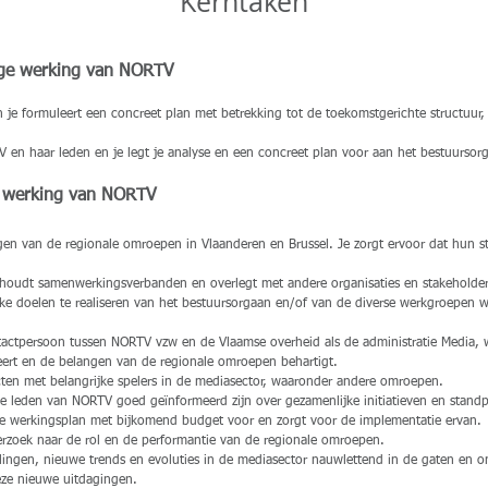
Kerntaken
ige werking van NORTV
 je formuleert een concreet plan met betrekking tot de toekomstgerichte structuur, 
 en haar leden en je legt je analyse en een concreet plan voor aan het bestuursor
e werking van NORTV
ngen van de regionale omroepen in Vlaanderen en Brussel. Je zorgt ervoor dat hun
erhoudt samenwerkingsverbanden en overlegt met andere organisaties en stakeholde
e doelen te realiseren van het bestuursorgaan en/of van de diverse werkgroepen
tactpersoon tussen NORTV vzw en de Vlaamse overheid als de administratie Media, 
eert en de belangen van de regionale omroepen behartigt.
ten met belangrijke spelers in de mediasector, waaronder andere omroepen.
lle leden van NORTV goed geïnformeerd zijn over gezamenlijke initiatieven en stand
jkse werkingsplan met bijkomend budget voor en zorgt voor de implementatie ervan.
erzoek naar de rol en de performantie van de regionale omroepen.
ingen, nieuwe trends en evoluties in de mediasector nauwlettend in de gaten en on
eze nieuwe uitdagingen.