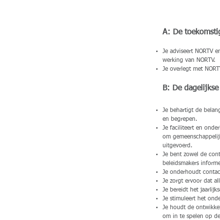
A: De toekomst
Je adviseert NORTV en
werking van NORTV.
Je overlegt met NORTV
B: De dagelijks
Je behartigt de bela
en begrepen.
Je faciliteert en ond
om gemeenschappelijk
uitgevoerd.
Je bent zowel de con
beleidsmakers inform
Je onderhoudt contac
Je zorgt ervoor dat a
Je bereidt het jaarli
Je stimuleert het ond
Je houdt de ontwikkel
om in te spelen op d