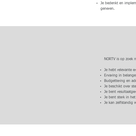
Je bedenkt en impleme
generen.
NORTV is op zoek na
Je hebt relevante e
Ervaring in belang
Budgettering en admi
Je beschikt over s
Je bent resultaatger
Je bent sterk in he
Je kan zelfstandig 