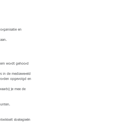
organisatie en
gaan.
 stem wordt gehoord
rs in de mediawereld
 worden opgevolgd en
waarbij je mee de
punten.
twikkelt strategieën