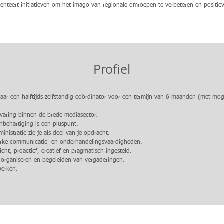
nteert initiatieven om het imago van regionale omroepen te verbeteren en positieve
Profiel
ar een halftijds zelfstandig coördinator voor een termijn van 6 maanden (met moge
rvaring binnen de brede mediasector.
enbehartiging is een pluspunt.
nistratie zie je als deel van je opdracht.
terke communicatie- en onderhandelingsvaardigheden.
icht, proactief, creatief en pragmatisch ingesteld.
t organiseren en begeleiden van vergaderingen.
werken.