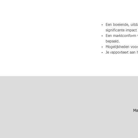
Een boeiende, uitd
significante impac
Een marktconform v
bepaald.
Mogelijkheden voor 
Je rapporteert aan
Ma