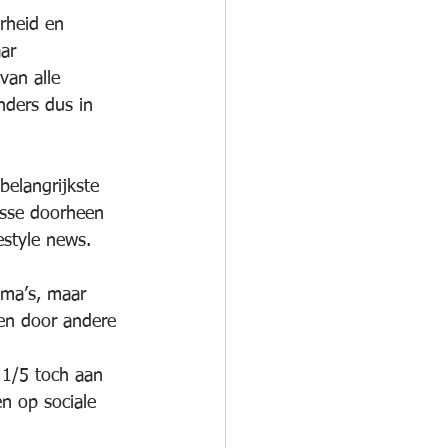
rheid en 
ar 
van alle 
nders dus in 
elangrijkste 
resse doorheen 
estyle news.
mma’s, maar 
en door andere 
 1/5 toch aan 
n op sociale 