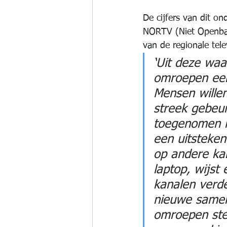
De cijfers van dit o
NORTV
 (Niet Openba
van de regionale tel
‘Uit deze waa
omroepen een 
Mensen willen
streek gebeur
toegenomen in
een uitsteken
op andere ka
laptop, wijst
kanalen verd
nieuwe samen
omroepen ster