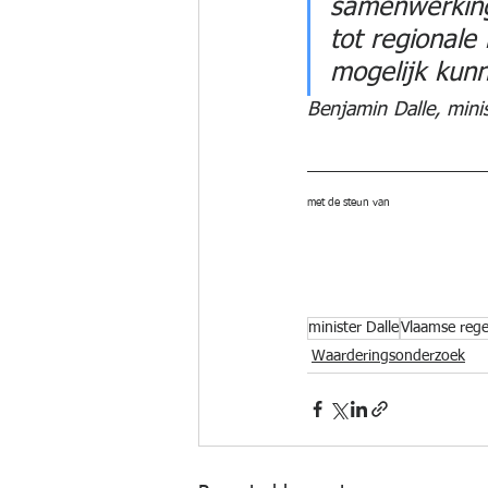
samenwerking
tot regionale
mogelijk kunn
Benjamin Dalle, mini
met de steun van 
minister Dalle
Vlaamse rege
Waarderingsonderzoek