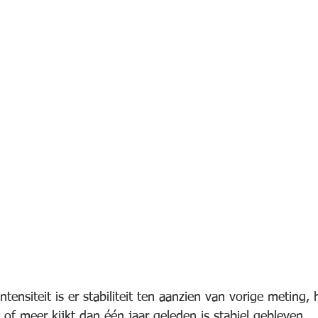
tensiteit is er stabiliteit ten aanzien van vorige meting, 
 of meer kijkt dan één jaar geleden is stabiel gebleven. 