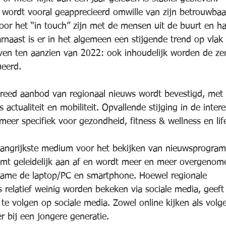
 wordt vooral geapprecieerd omwille van zijn betrouwbaa
door het “in touch” zijn met de mensen uit de buurt en ha
rnaast is er in het algemeen een stijgende trend op vlak 
ven ten aanzien van 2022: ook inhoudelijk worden de ze
ueerd.
breed aanbod van regionaal nieuws wordt bevestigd, met b
 actualiteit en mobiliteit. Opvallende stijging in de inte
meer specifiek voor gezondheid, fitness & wellness en lif
 belangrijkste medium voor het bekijken van nieuwsprogra
emt geleidelijk aan af en wordt meer en meer overgenom
 name de laptop/PC en smartphone. Hoewel regionale 
relatief weinig worden bekeken via sociale media, geeft
te volgen op sociale media. Zowel online kijken als volge
er bij een jongere generatie.