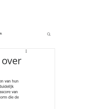
s
Wetgeving
Adverteren
ek
 over
ren van hun 
uidelijk 
sscore van 
orm die de 