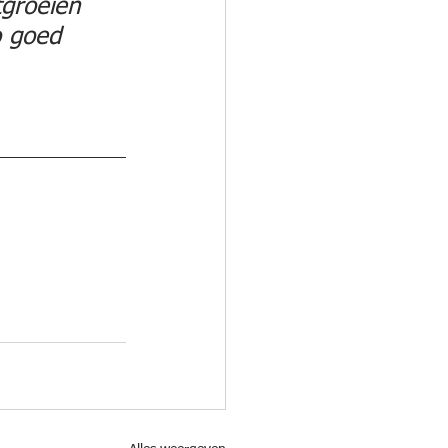
groeien 
o goed 