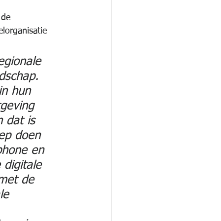
 de 
lorganisatie 
egionale 
dschap. 
in hun 
tgeving 
 dat is 
oep doen 
phone en 
digitale 
met de 
le 